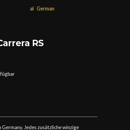
German
Carrera RS
rfügbar
 Germany. Jedes zusätzliche winzige