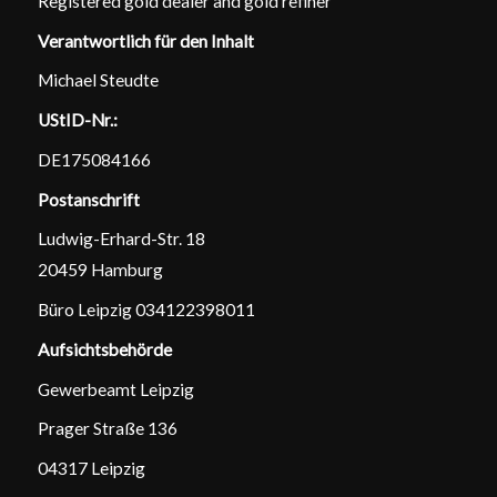
Registered gold dealer and gold refiner
Verantwortlich für den Inhalt
Michael Steudte
UStID-Nr.:
DE175084166
Postanschrift
Ludwig-Erhard-Str. 18
20459 Hamburg
Büro Leipzig 0
34122398011
Aufsichtsbehörde
Gewerbeamt Leipzig
Prager Straße 136
04317 Leipzig