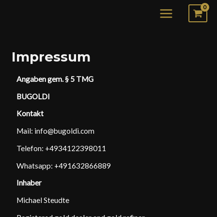
Zum
MAIN
Inhalt
MENU
springen
Impressum
Angaben gem. § 5 TMG
BUGOLDI
Kontakt
Mail: info@bugoldi.com
Telefon: +4934122398011
Whatsapp: +491632866889
Inhaber
Michael Steudte